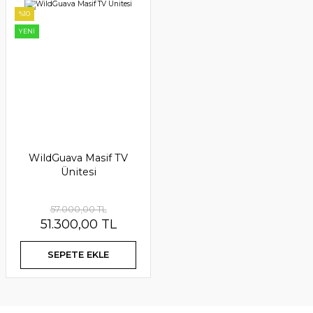
%10
YENİ
%10
WildGuava Masif TV
Ünitesi
57.000,00 TL
51.300,00 TL
SEPETE EKLE
%10
%20
%10
%20