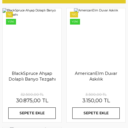
%5
%10
YENİ
YENİ
BlackSpruce Ahşap
AmericanElm Duvar
Dolaplı Banyo Tezgahı
Askılık
GoldenWattle Ahşap TV Ünitesi Beyaz Eskitme
32.500,00 TL
3.500,00 TL
30.875,00 TL
3.150,00 TL
65.000,00 TL
58.500,00 TL
SEPETE EKLE
SEPETE EKLE
SEPETE EKLE