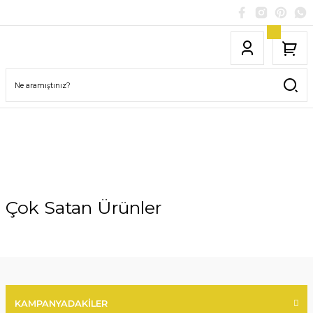
Çok Satan Ürünler
%10
KAMPANYADAKİLER
YENİ GELENLER
İNDİRİMDEKİLER