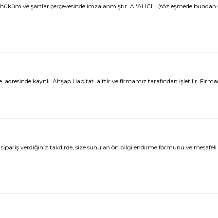
üküm ve şartlar çerçevesinde imzalanmıştır. A.‘ALICI’ ; (sözleşmede bundan so
nde kayıtlı Ahşap Hapitat aittir ve firmamız tarafından işletilir. Firmamız,çe
iş verdiğiniz takdirde, size sunulan ön bilgilendirme formunu ve mesafeli satış