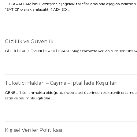
1.TARAFLAR İşbu Sözleşme aşağıdaki taraflar arasında aşağıda belirtilen h
"SATICI" olarak anılacaktır) AD- SO ...
Gizlilik ve Güvenlik
GİZLİLİK VE GÜVENLİK POLİTİKASI Mağazamızda verilen tüm servisler ve adresi
Tüketici Haklari – Cayma – İptal İade Koşullari
GENEL: 1.Kullanmakta olduğunuz web sitesi üzerinden elektronik ortamda sipar
satış ve teslimi ile ilgili olar ...
Kişisel Veriler Politikası