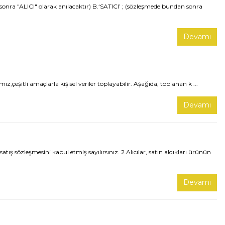
nra "ALICI" olarak anılacaktır) B.‘SATICI’ ; (sözleşmede bundan sonra
Devamı
şitli amaçlarla kişisel veriler toplayabilir. Aşağıda, toplanan k ...
Devamı
 sözleşmesini kabul etmiş sayılırsınız. 2.Alıcılar, satın aldıkları ürünün
Devamı