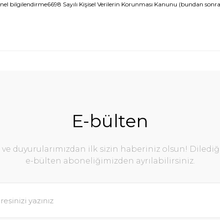
enel bilgilendirme6698 Sayılı Kişisel Verilerin Korunması Kanunu (bundan sonra
E-bülten
e duyurularımızdan ilk sizin haberiniz olsun! Diledi
e-bülten aboneliğimizden ayrılabilirsiniz.