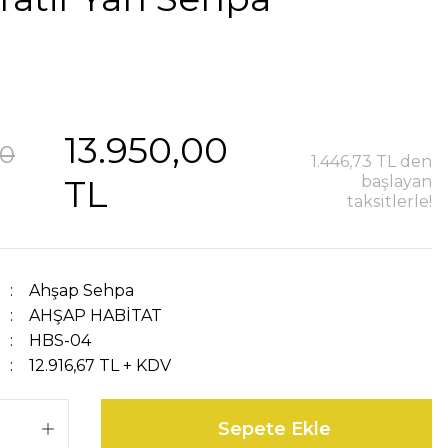
13.950,00
00
1.446,73 TL den
TL
başlayan
taksitlerle!
Ahşap Sehpa
AHŞAP HABİTAT
HBS-04
12.916,67 TL + KDV
Sepete Ekle