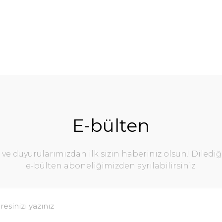
E-bülten
e duyurularımızdan ilk sizin haberiniz olsun! Diledi
e-bülten aboneliğimizden ayrılabilirsiniz.