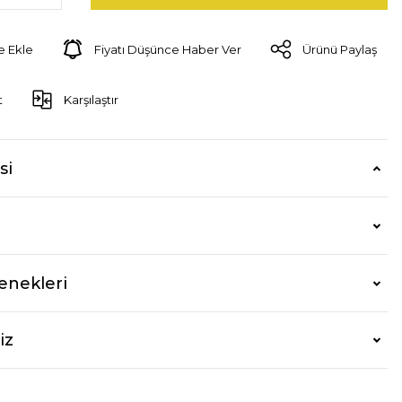
Fiyatı Düşünce Haber Ver
Ürünü Paylaş
t
Karşılaştır
si
enekleri
iz