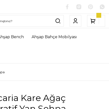
Ahşap Bench
Ahşap Bahçe Mobilyası
hpa
caria Kare Ağaç
ratif Yan Sehpa