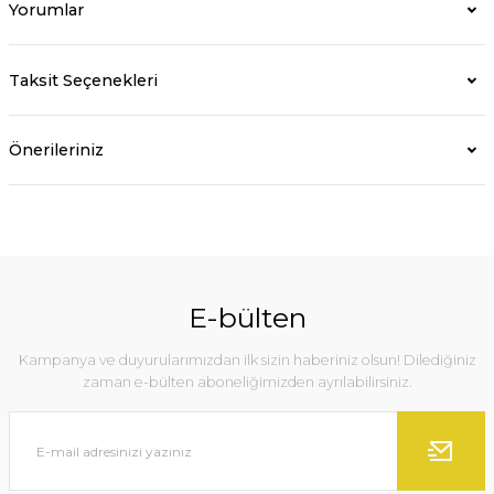
Yorumlar
Taksit Seçenekleri
Önerileriniz
E-bülten
Kampanya ve duyurularımızdan ilk sizin haberiniz olsun! Dilediğiniz
zaman e-bülten aboneliğimizden ayrılabilirsiniz.