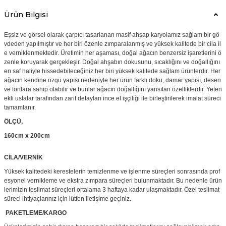
Ürün Bilgisi
Eşsiz ve görsel olarak çarpıcı tasarlanan masif ahşap karyolamız sağlam bir gö
vdeden yapılmıştır ve her biri özenle zımparalanmış ve yüksek kalitede bir cila il
e verniklenmektedir. Üretimin her aşaması, doğal ağacın benzersiz işaretlerini ö
zenle koruyarak gerçekleşir. Doğal ahşabın dokusunu, sıcaklığını ve doğallığını
en saf haliyle hissedebileceğiniz her biri yüksek kalitede sağlam ürünlerdir. Her
ağacın kendine özgü yapısı nedeniyle her ürün farklı doku, damar yapısı, desen
ve tonlara sahip olabilir ve bunlar ağacın doğallığını yansıtan özelliklerdir. Yeten
ekli ustalar tarafından zarif detayları ince el işçiliği ile birleştirilerek imalat süreci
tamamlanır.
ÖLÇÜ,
160cm x 200cm
CİLA/VERNİK
Yüksek kalitedeki kerestelerin temizlenme ve işlenme süreçleri sonrasında prof
esyonel vernikleme ve ekstra zımpara süreçleri bulunmaktadır. Bu nedenle ürün
lerimizin teslimat süreçleri ortalama 3 haftaya kadar ulaşmaktadır. Özel teslimat
süreci ihtiyaçlarınız için lütfen iletişime geçiniz.
PAKETLEME/KARGO