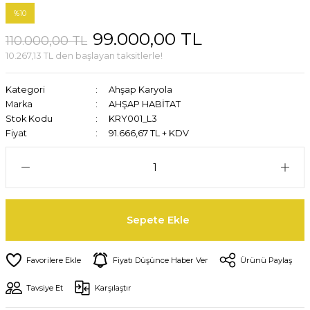
%10
99.000,00 TL
110.000,00 TL
10.267,13 TL den başlayan taksitlerle!
Kategori
Ahşap Karyola
Marka
AHŞAP HABİTAT
Stok Kodu
KRY001_L3
Fiyat
91.666,67 TL + KDV
Sepete Ekle
Fiyatı Düşünce Haber Ver
Ürünü Paylaş
Tavsiye Et
Karşılaştır