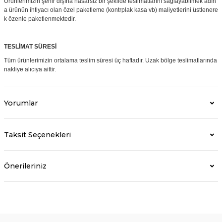
Ürünlerimizin şehir dışına hasarsız bir şekilde teslimatlarını sağlayabilmek adın
a ürünün ihtiyacı olan özel paketleme (kontrplak kasa vb) maliyetlerini üstlenere
k özenle paketlenmektedir.
TESLİMAT SÜRESİ
Tüm ürünlerimizin ortalama teslim süresi üç haftadır. Uzak bölge teslimatlarında
nakliye alıcıya aittir.
Yorumlar
Taksit Seçenekleri
Önerileriniz