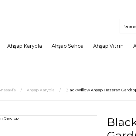
Ahşap Karyola
Ahşap Sehpa
Ahşap Vitrin
Anasayfa
Ahşap Karyola
BlackWillow Ahşap Hazeran Gardro
Blac
Gard