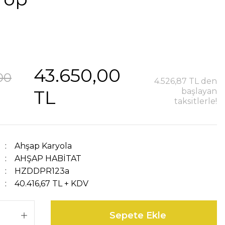
43.650,00
00
4.526,87 TL den
TL
başlayan
taksitlerle!
Ahşap Karyola
AHŞAP HABİTAT
HZDDPR123a
40.416,67 TL + KDV
Sepete Ekle