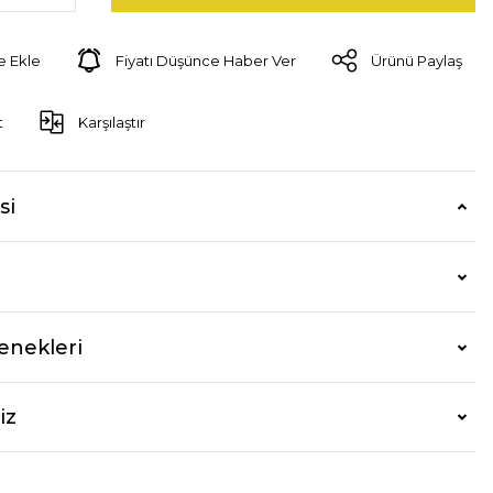
Fiyatı Düşünce Haber Ver
Ürünü Paylaş
t
Karşılaştır
si
enekleri
iz