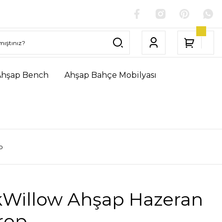
Ahşap Bench
Ahşap Bahçe Mobilyası
p
kWillow Ahşap Hazeran
rop