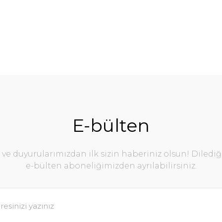
E-bülten
e duyurularımızdan ilk sizin haberiniz olsun! Diledi
e-bülten aboneliğimizden ayrılabilirsiniz.