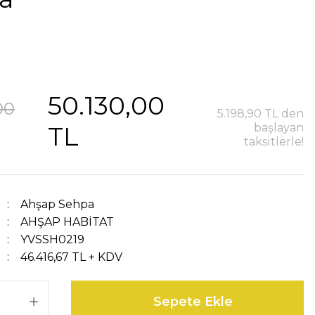
50.130,00
00
5.198,90 TL den
TL
başlayan
taksitlerle!
Ahşap Sehpa
AHŞAP HABİTAT
YVSSH0219
46.416,67 TL + KDV
Sepete Ekle