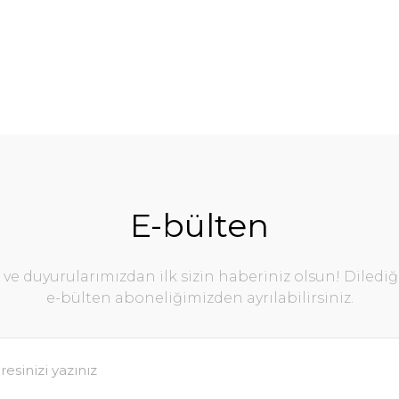
E-bülten
e duyurularımızdan ilk sizin haberiniz olsun! Diledi
e-bülten aboneliğimizden ayrılabilirsiniz.