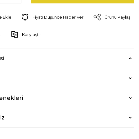
Fiyatı Düşünce Haber Ver
Ürünü Paylaş
t
Karşılaştır
si
enekleri
iz