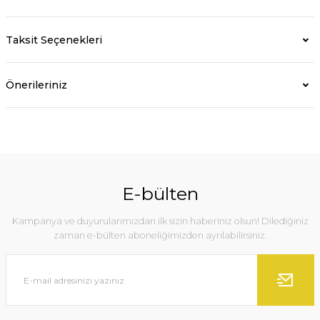
Taksit Seçenekleri
Önerileriniz
E-bülten
Kampanya ve duyurularımızdan ilk sizin haberiniz olsun! Dilediğiniz
zaman e-bülten aboneliğimizden ayrılabilirsiniz.