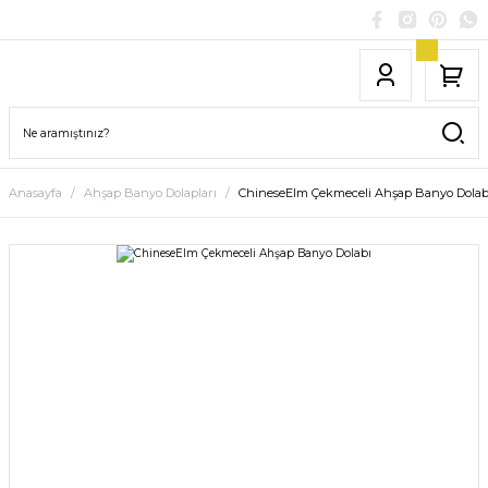
Anasayfa
Ahşap Banyo Dolapları
ChineseElm Çekmeceli Ahşap Banyo Dolab