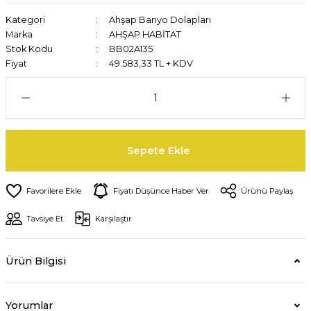
Kategori
Ahşap Banyo Dolapları
Marka
AHŞAP HABİTAT
Stok Kodu
BB02A135
Fiyat
49.583,33 TL + KDV
Sepete Ekle
Fiyatı Düşünce Haber Ver
Ürünü Paylaş
Tavsiye Et
Karşılaştır
Ürün Bilgisi
Yorumlar