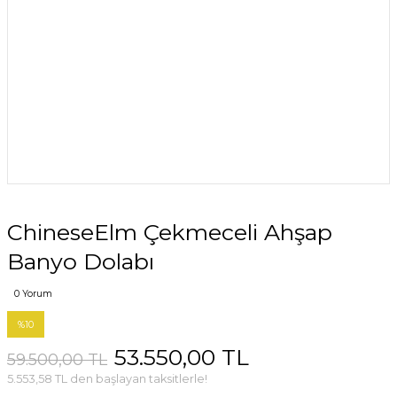
ChineseElm Çekmeceli Ahşap
Banyo Dolabı
0 Yorum
%10
53.550,00 TL
59.500,00 TL
5.553,58 TL den başlayan taksitlerle!