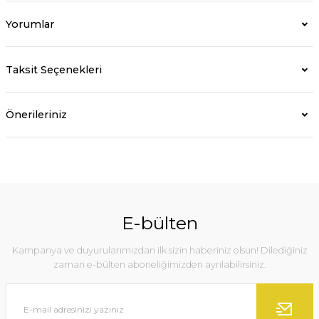
Yorumlar
Taksit Seçenekleri
Önerileriniz
E-bülten
Kampanya ve duyurularımızdan ilk sizin haberiniz olsun! Dilediğiniz
zaman e-bülten aboneliğimizden ayrılabilirsiniz.