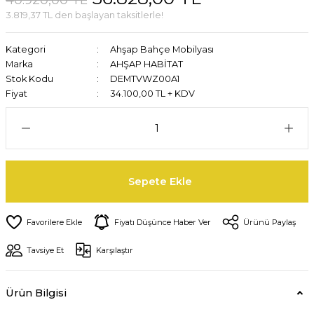
40.920,00 TL
3.819,37 TL den başlayan taksitlerle!
Kategori
Ahşap Bahçe Mobilyası
Marka
AHŞAP HABİTAT
Stok Kodu
DEMTVWZ00A1
Fiyat
34.100,00 TL + KDV
Sepete Ekle
Fiyatı Düşünce Haber Ver
Ürünü Paylaş
Tavsiye Et
Karşılaştır
Ürün Bilgisi