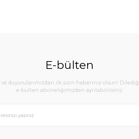
E-bülten
e duyurularımızdan ilk sizin haberiniz olsun! Diledi
e-bülten aboneliğimizden ayrılabilirsiniz.