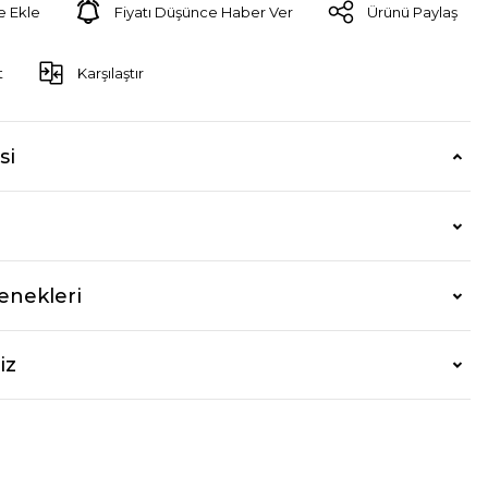
Fiyatı Düşünce Haber Ver
Ürünü Paylaş
t
Karşılaştır
si
enekleri
iz