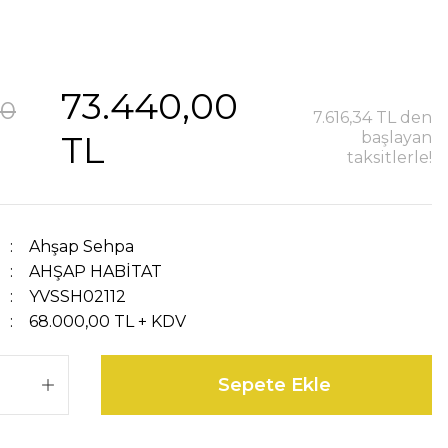
73.440,00
00
7.616,34 TL den
TL
başlayan
taksitlerle!
Ahşap Sehpa
AHŞAP HABİTAT
YVSSH02112
68.000,00 TL + KDV
Sepete Ekle