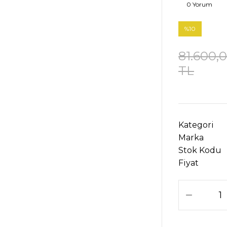
0 Yorum
%10
81.600,
TL
Kategori
Marka
Stok Kodu
Fiyat