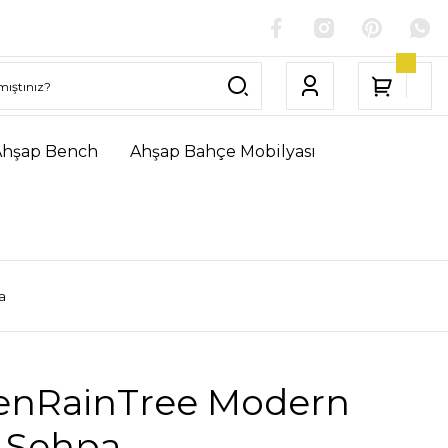
Ahşap Bench
Ahşap Bahçe Mobilyası
a
enRainTree Modern
 Sehpa