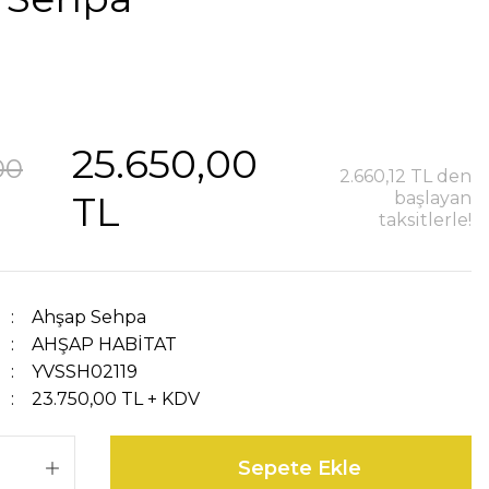
25.650,00
00
2.660,12 TL den
TL
başlayan
taksitlerle!
Ahşap Sehpa
AHŞAP HABİTAT
YVSSH02119
23.750,00 TL + KDV
Sepete Ekle