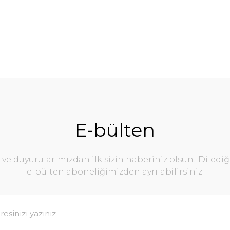
E-bülten
e duyurularımızdan ilk sizin haberiniz olsun! Diledi
e-bülten aboneliğimizden ayrılabilirsiniz.