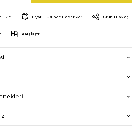
Fiyatı Düşünce Haber Ver
Ürünü Paylaş
t
Karşılaştır
si
enekleri
iz