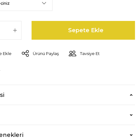
Sepete Ekle
Ürünü Paylaş
Tavsiye Et
r
si
enekleri