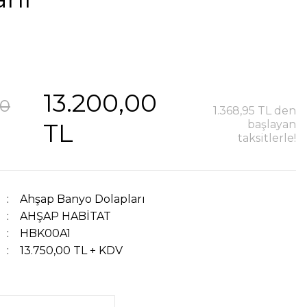
13.200,00
00
1.368,95 TL den
TL
başlayan
taksitlerle!
Ahşap Banyo Dolapları
AHŞAP HABİTAT
HBK00A1
13.750,00 TL + KDV