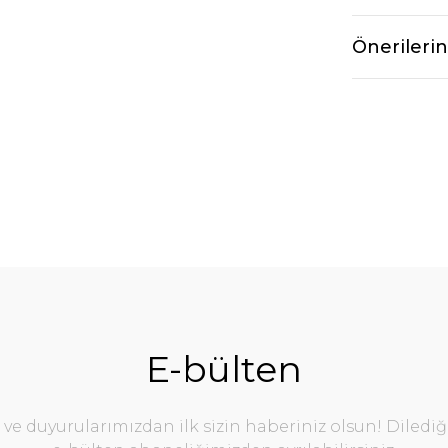
Önerilerin
E-bülten
e duyurularımızdan ilk sizin haberiniz olsun! Diledi