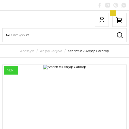
Anasayfa
Ahşap Karyola
ScarletOak Ahşap Gardrop
YENİ