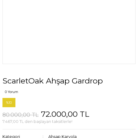
ScarletOak Ahşap Gardrop
0 Yorum
%10
72.000,00 TL
80.000,00 TL
7.467,00 TL den başlayan taksitlerle!
Kategori
Ahşap Karyola