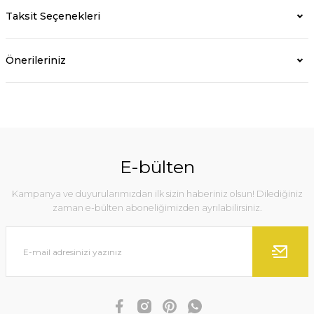
Taksit Seçenekleri
Önerileriniz
E-bülten
Kampanya ve duyurularımızdan ilk sizin haberiniz olsun! Dilediğiniz
zaman e-bülten aboneliğimizden ayrılabilirsiniz.