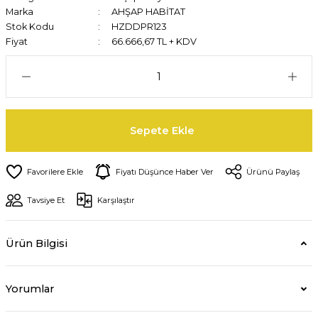
Marka
AHŞAP HABİTAT
Stok Kodu
HZDDPR123
Fiyat
66.666,67 TL + KDV
Sepete Ekle
Fiyatı Düşünce Haber Ver
Ürünü Paylaş
Tavsiye Et
Karşılaştır
Ürün Bilgisi
Yorumlar