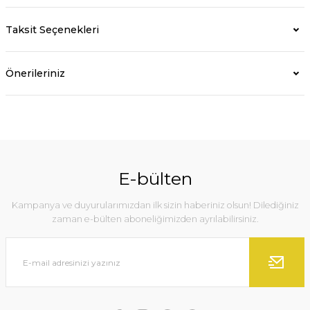
Taksit Seçenekleri
Önerileriniz
E-bülten
Kampanya ve duyurularımızdan ilk sizin haberiniz olsun! Dilediğiniz
zaman e-bülten aboneliğimizden ayrılabilirsiniz.