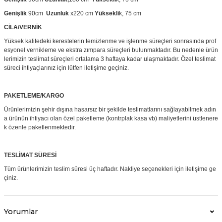
Genişlik
90cm
Uzunluk
x220 cm
Yüksekli
k, 75 cm
CİLA/VERNİK
Yüksek kalitedeki kerestelerin temizlenme ve işlenme süreçleri sonrasında prof
esyonel vernikleme ve ekstra zımpara süreçleri bulunmaktadır. Bu nedenle ürün
lerimizin teslimat süreçleri ortalama 3 haftaya kadar ulaşmaktadır. Özel teslimat
süreci ihtiyaçlarınız için lütfen iletişime geçiniz.
PAKETLEME/KARGO
Ürünlerimizin şehir dışına hasarsız bir şekilde teslimatlarını sağlayabilmek adın
a ürünün ihtiyacı olan özel paketleme (kontrplak kasa vb) maliyetlerini üstlenere
k özenle paketlenmektedir.
TESLİMAT SÜRESİ
Tüm ürünlerimizin teslim süresi üç haftadır. Nakliye seçenekleri için iletişime ge
çiniz.
Yorumlar