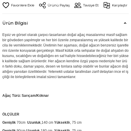
Ürünü Paylaş
Tavsiye Et
Karşılaştır
Ürün Bilgisi
Eşsiz ve görsel olarak çarpıcı tasarlanan doğal ağaç masalarımız masif sağlam
bir gövdeden yapılmıştır ve her biri özenle zımparalanmış ve yüksek kalitede bir
cila ile verniklenmektedir. Üretimin her aşaması, doğal ağacın benzersiz işaretle
rini özenle koruyarak gerçekleşir. Masif kütük orta sehpalar ile doğal ahşabın do
kusunu, sıcaklığını ve doğallığını en saf haliyle hissedebileceğiniz her biri yükse
k kalitede sağlam ürünlerdir. Her ağacın kendine özgü yapısı nedeniyle her ürü
n farklı doku, damar yapısı, desen ve tonlara sahip olabilir ve bunlar ağacın doğ
allığını yansıtan özelliklerdir. Yetenekli ustalar tarafından zarif detayları ince el iş
çiliği ile birleştirilerek imalat süreci tamamlanır.
Ağaç Türü: Sarıçam/Köknar
ÖLÇÜLER
Genişlik
70cm
Uzunluk
,140 cm
Yüksekli
k, 75 cm
Genişlik
90cm
Uzunluk,
180 cm
Yüksekli
k, 75 cm