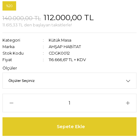
%20
112.000,00 TL
140.000,00 TL
11.615,33 TL den başlayan taksitlerle!
Kategori
Kütük Masa
Marka
AHŞAP HABİTAT
Stok Kodu
CDGK0012
Fiyat
116.666,67 TL + KDV
Ölçüler
Sepete Ekle