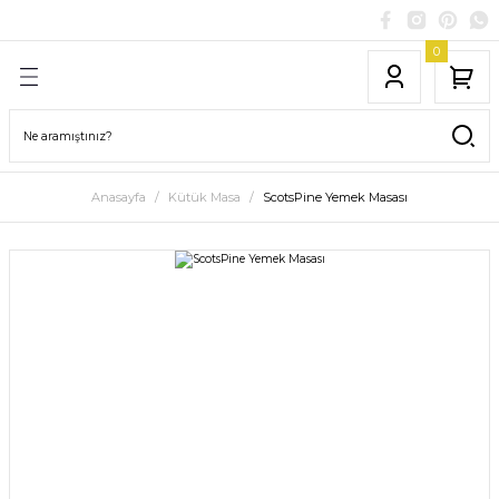
0
Anasayfa
Kütük Masa
ScotsPine Yemek Masası