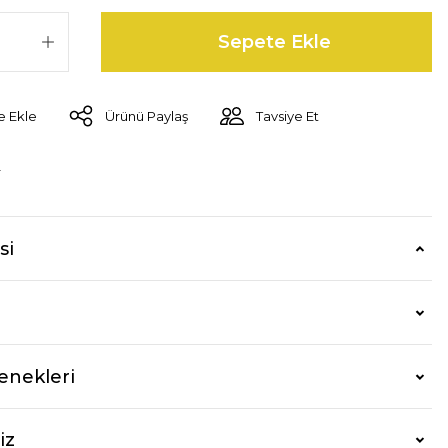
Sepete Ekle
Ürünü Paylaş
Tavsiye Et
r
si
enekleri
iz