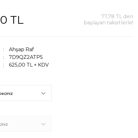
00 TL
77,78 TL den
başlayan taksitlerle!
Ahşap Raf
7D9QZ2ATP5
625,00 TL + KDV