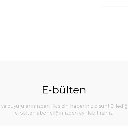
E-bülten
e duyurularımızdan ilk sizin haberiniz olsun! Diledi
e-bülten aboneliğimizden ayrılabilirsiniz.