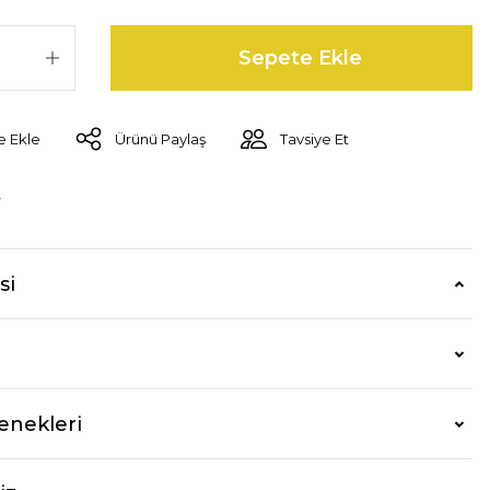
Sepete Ekle
Ürünü Paylaş
Tavsiye Et
r
si
enekleri