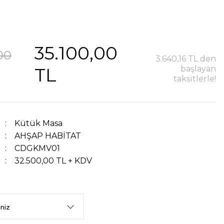
35.100,00
00
3.640,16 TL den
TL
başlayan
taksitlerle!
Kütük Masa
AHŞAP HABİTAT
CDGKMV01
32.500,00 TL + KDV