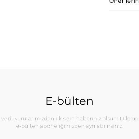
Önerilerin
E-bülten
e duyurularımızdan ilk sizin haberiniz olsun! Diledi
e-bülten aboneliğimizden ayrılabilirsiniz.