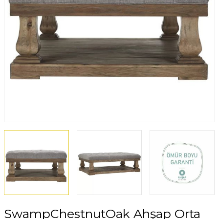
SwampChestnutOak Ahşap Orta