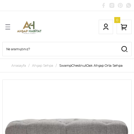
0
Anasayfa
Ahşap Sehpa
SwampChestnutOak Ahşap Orta Sehpa