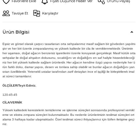
Fiyatı Düşünce Haber Ver
Ürünü Paylaş
Tavsiye Et
Karşılaştır
Ürün Bilgisi
Eşsiz ve görsel olarak çarpıcı tasarlanan orta sehpalarımız masif sağlam bir gövdeden yapılmı
ştır ve her biri özenle zımparalanmış ve yüksek kalitede bir cila ile verniklenmektedir. Üretimin
her aşaması, doğal ağacın benzersiz işaretlerini özenle koruyarak gerçekleşir. Masif kütük orta
sehpalar ile doğal ahşabın dokusunu, sıcaklığını ve doğallığını en saf haliyle hissedebileceği
niz her biri yüksek kalitede sağlam ürünlerdir. Her ağacın kendine özgü yapısı nedeniyle her ü
rün farklı doku, damar yapısı, desen ve tonlara sahip olabilir ve bunlar ağacın doğallığını yan
sıtan özelliklerdir. Yetenekli ustalar tarafından zarif detayları ince el işçiliği ile birleştirilerek imal
at süreci tamamlanır.
ÖLÇÜLER/Teyit Ediniz.
120-45-45
CİLA/VERNİK
Yüksek kalitedeki kerestelerin temizlenme ve işlenme süreçleri sonrasında profesyonel vernikl
eme ve ekstra zımpara süreçleri bulunmaktadır. Bu nedenle ürünlerimizin teslimat süreçleri ort
alama 3 haftaya kadar ulaşmaktadır. Özel teslimat süreci ihtiyaçlarınız için lütfen iletişime geçi
niz.