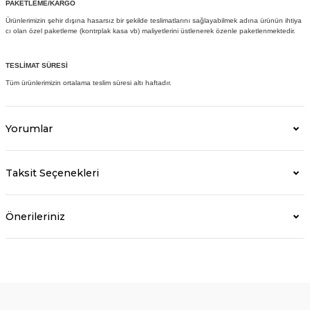
PAKETLEME/KARGO
Ürünlerimizin şehir dışına hasarsız bir şekilde teslimatlarını sağlayabilmek adına ürünün ihtiya
cı olan özel paketleme (kontrplak kasa vb) maliyetlerini üstlenerek özenle paketlenmektedir.
TESLİMAT SÜRESİ
Tüm ürünlerimizin ortalama teslim süresi altı haftadır.
Yorumlar
Taksit Seçenekleri
Önerileriniz