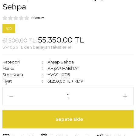
Sehpa
0 Yorum
%10
55.350,00 TL
61.500,00 TL
5.740,26 TL den başlayan taksitlerle!
Kategori
Ahşap Sehpa
Marka
AHŞAP HABİTAT
Stok Kodu
YVSSH0215
Fiyat
51.250,00 TL + KDV
Sepete Ekle