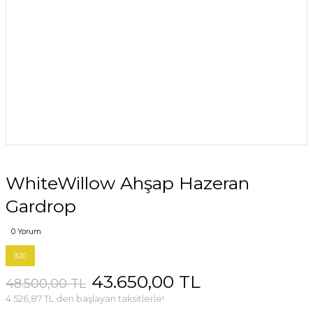
WhiteWillow Ahşap Hazeran
Gardrop
0 Yorum
%10
43.650,00 TL
48.500,00 TL
4.526,87 TL den başlayan taksitlerle!