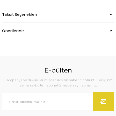
Taksit Seçenekleri
Önerileriniz
E-bülten
Kampanya ve duyurularımızdan ilk sizin haberiniz olsun! Dilediğiniz
zaman e-bülten aboneliğimizden ayrılabilirsiniz.