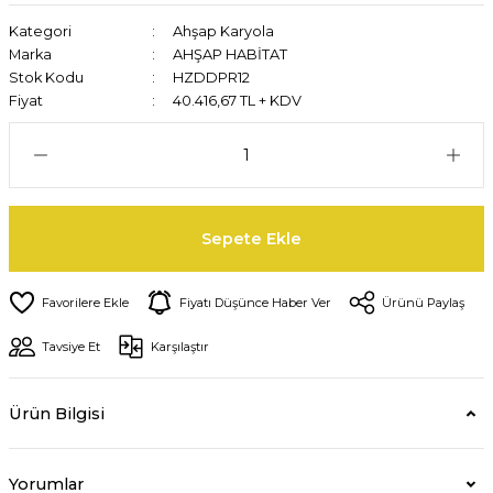
Kategori
Ahşap Karyola
Marka
AHŞAP HABİTAT
Stok Kodu
HZDDPR12
Fiyat
40.416,67 TL + KDV
Sepete Ekle
Fiyatı Düşünce Haber Ver
Ürünü Paylaş
Tavsiye Et
Karşılaştır
Ürün Bilgisi
Yorumlar