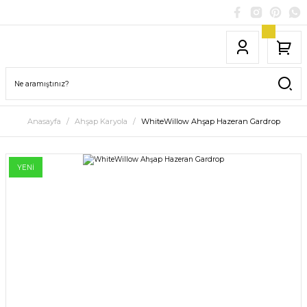
Anasayfa
Ahşap Karyola
WhiteWillow Ahşap Hazeran Gardrop
YENİ