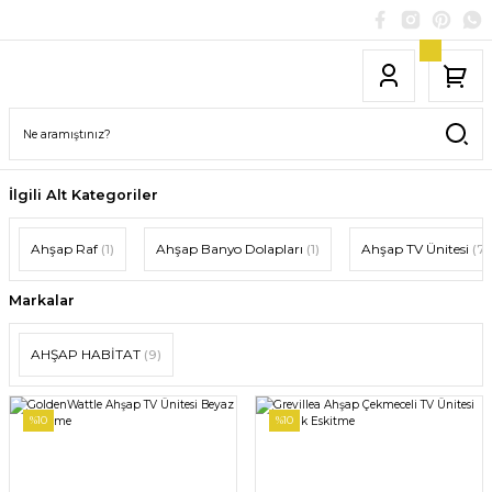
İlgili Alt Kategoriler
Ahşap Raf
(1)
Ahşap Banyo Dolapları
(1)
Ahşap TV Ünitesi
(7)
Markalar
AHŞAP HABİTAT
(9)
%10
%10